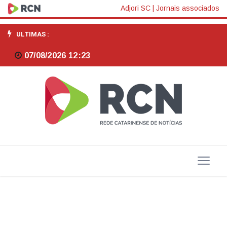
Vice-
Adjori SC
|
Jornais associados
presidente
ULTIMAS :
da
07/08/2026 12:23
OAB
Nacional
fala
sobre
transformação
digital
para