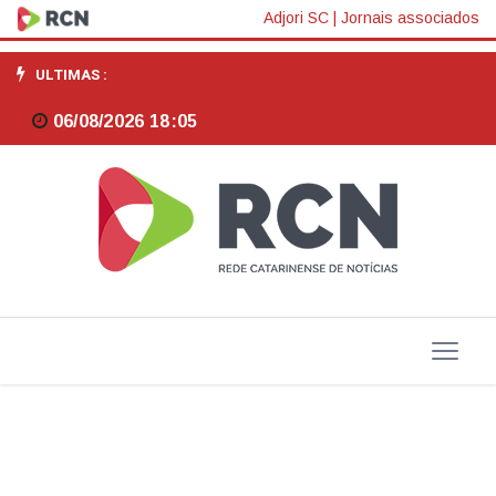
Presidente
Adjori SC
|
Jornais associados
Lummertz
ULTIMAS :
marca
06/08/2026 18:05
presença
na
abertura
da
ABAV
Expo
2015