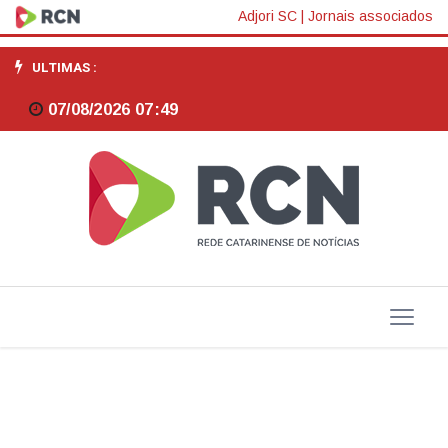
Jornal
Adjori SC
|
Jornais associados
Razão:
ULTIMAS :
Crianças
07/08/2026 07:49
e
adolescentes
competem
de
forma
sadia
por