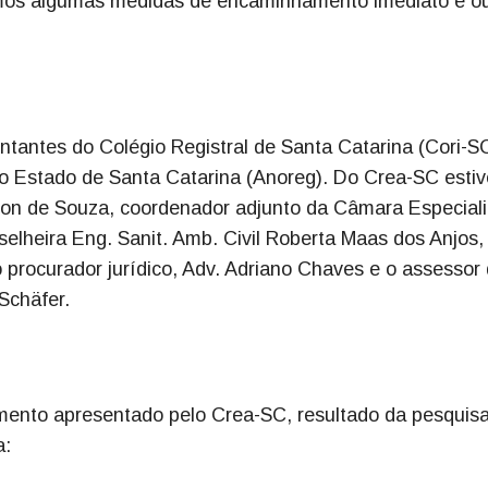
emos algumas medidas de encaminhamento imediato e ou
tantes do Colégio Registral de Santa Catarina (Cori-S
do Estado de Santa Catarina (Anoreg). Do Crea-SC esti
dson de Souza, coordenador adjunto da Câmara Especial
elheira Eng. Sanit. Amb. Civil Roberta Maas dos Anjos,
o procurador jurídico, Adv. Adriano Chaves e o assessor
 Schäfer.
mento apresentado pelo Crea-SC, resultado da pesquis
a: