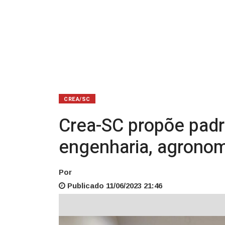
engenharia,
agronomia
e
geociências
CREA/SC
Crea-SC propõe padr
engenharia, agronom
Por
Publicado 11/06/2023 21:46