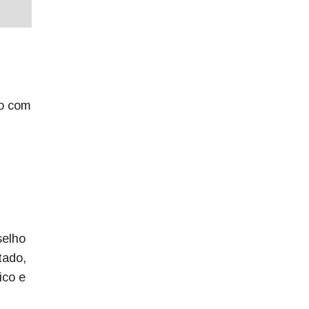
ão com
selho
tado,
ico e