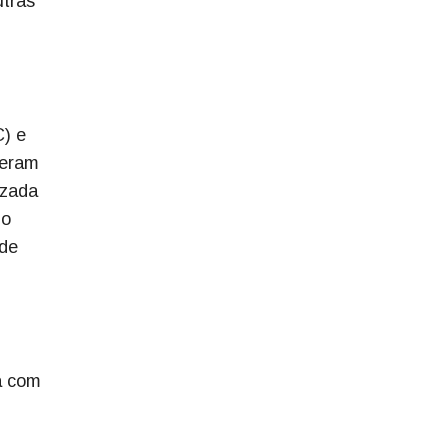
tras
C) e
veram
izada
 o
 de
a com