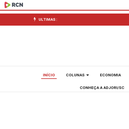
Crea-
SC
ULTIMAS :
propõe
padronização
de
serviços
INÍCIO
COLUNAS
ECONOMIA
cartorários
CONHEÇA A ADJORI/SC
que
envolvam
a