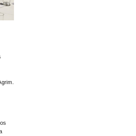
s
Agrim.
mos
a