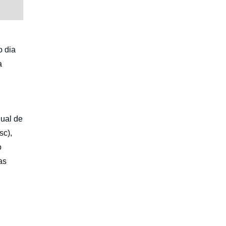
o dia
a
ual de
sc),
o
as