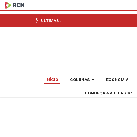
FCC
realiza
ULTIMAS :
oficina
sobre
aplicação
da
INÍCIO
COLUNAS
ECONOMIA
Lei
CONHEÇA A ADJORI/SC
Paulo
Gustavo
em